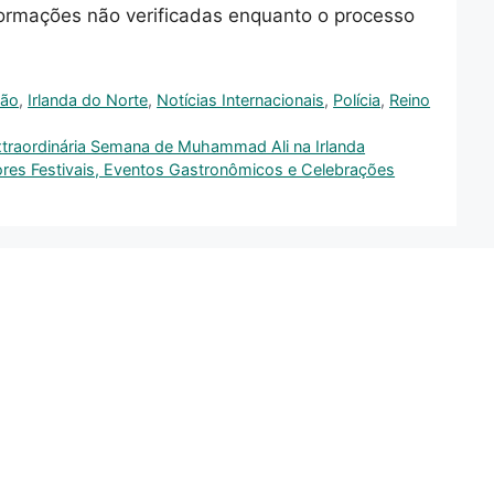
formações não verificadas enquanto o processo
ção
,
Irlanda do Norte
,
Notícias Internacionais
,
Polícia
,
Reino
xtraordinária Semana de Muhammad Ali na Irlanda
res Festivais, Eventos Gastronômicos e Celebrações