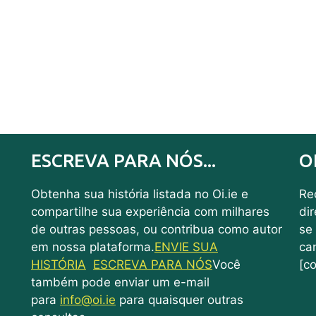
ESCREVA PARA NÓS...
O
Obtenha sua história listada no Oi.ie e
Rec
compartilhe sua experiência com milhares
di
de outras pessoas, ou contribua como autor
se
em nossa plataforma.
ENVIE SUA
ca
HISTÓRIA
ESCREVA PARA NÓS
Você
[co
também pode enviar um e-mail
para
info@oi.ie
para quaisquer outras