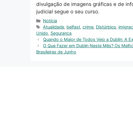
divulgação de imagens gráficas e de in
judicial segue o seu curso.
Categories
Notícia
Tags
Atualidade
,
belfast
,
crime
,
Distúrbios
,
imigra
Unido
,
Segurança
Quando o Maior de Todos Veio a Dublin: A E
O Que Fazer em Dublin Neste Mês? Os Melho
Brasileiras de Junho