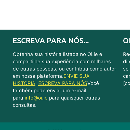
ESCREVA PARA NÓS...
O
Obtenha sua história listada no Oi.ie e
Rec
compartilhe sua experiência com milhares
di
de outras pessoas, ou contribua como autor
se
em nossa plataforma.
ENVIE SUA
ca
HISTÓRIA
ESCREVA PARA NÓS
Você
[co
também pode enviar um e-mail
para
info@oi.ie
para quaisquer outras
consultas.