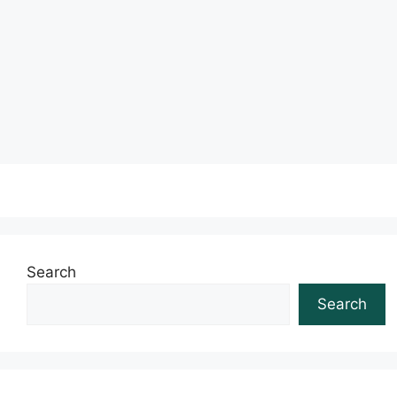
palavra whiskey (ou whisky) vem do gaélico uisce
beatha, que significa “água da vida”. …
Leia mais
Search
Search