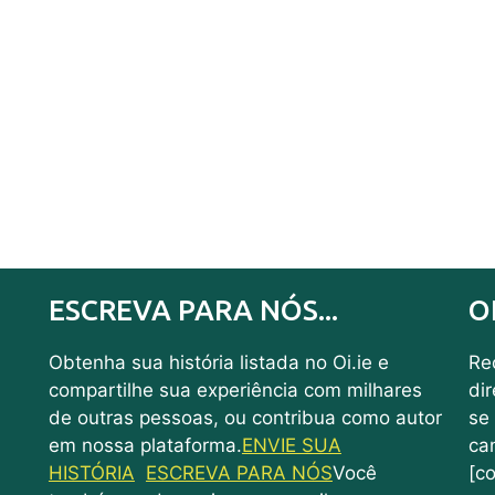
ESCREVA PARA NÓS...
O
Obtenha sua história listada no Oi.ie e
Rec
compartilhe sua experiência com milhares
di
de outras pessoas, ou contribua como autor
se
em nossa plataforma.
ENVIE SUA
ca
HISTÓRIA
ESCREVA PARA NÓS
Você
[co