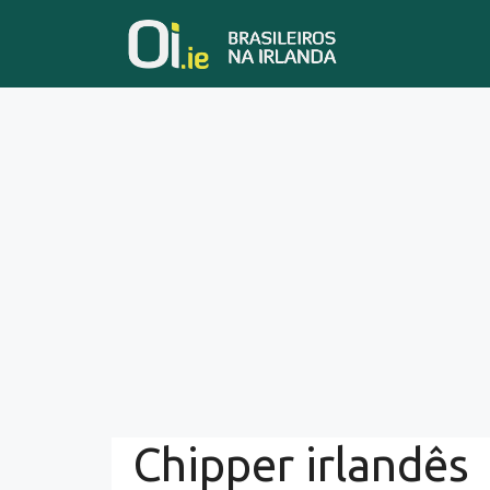
Skip
to
content
Chipper irlandês