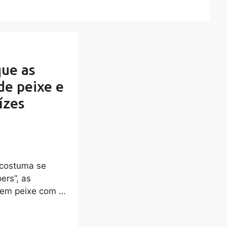
que as
de peixe e
ízes
 costuma se
ers”, as
s em peixe com …