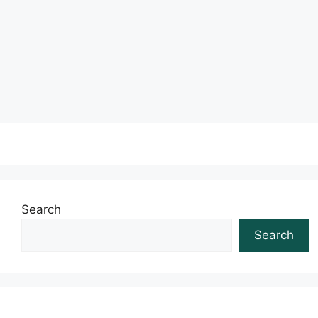
Silva faria um curso de …
Leia mais
Search
Search