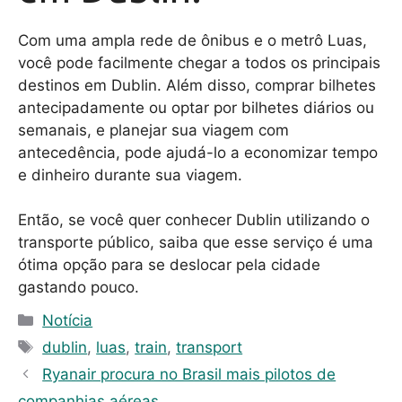
Com uma ampla rede de ônibus e o metrô Luas,
você pode facilmente chegar a todos os principais
destinos em Dublin. Além disso, comprar bilhetes
antecipadamente ou optar por bilhetes diários ou
semanais, e planejar sua viagem com
antecedência, pode ajudá-lo a economizar tempo
e dinheiro durante sua viagem.
Então, se você quer conhecer Dublin utilizando o
transporte público, saiba que esse serviço é uma
ótima opção para se deslocar pela cidade
gastando pouco.
C
Notícia
a
T
dublin
,
luas
,
train
,
transport
t
a
Ryanair procura no Brasil mais pilotos de
e
g
companhias aéreas