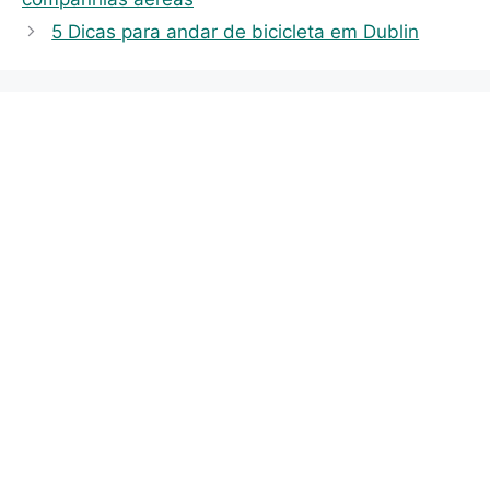
g
s
5 Dicas para andar de bicicleta em Dublin
o
r
i
e
s