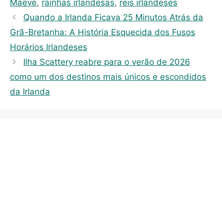
r
Maeve
,
rainhas irlandesas
,
reis irlandeses
i
Quando a Irlanda Ficava 25 Minutos Atrás da
e
Grã-Bretanha: A História Esquecida dos Fusos
s
Horários Irlandeses
Ilha Scattery reabre para o verão de 2026
como um dos destinos mais únicos e escondidos
da Irlanda