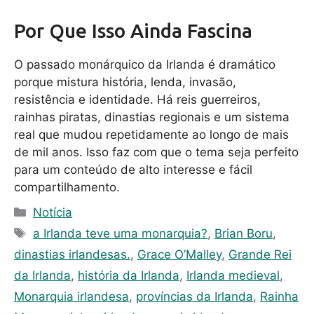
Por Que Isso Ainda Fascina
O passado monárquico da Irlanda é dramático
porque mistura história, lenda, invasão,
resistência e identidade. Há reis guerreiros,
rainhas piratas, dinastias regionais e um sistema
real que mudou repetidamente ao longo de mais
de mil anos. Isso faz com que o tema seja perfeito
para um conteúdo de alto interesse e fácil
compartilhamento.
C
Notícia
a
T
a Irlanda teve uma monarquia?
,
Brian Boru
,
t
a
dinastias irlandesas.
,
Grace O’Malley
,
Grande Rei
e
g
da Irlanda
,
história da Irlanda
,
Irlanda medieval
,
g
s
Monarquia irlandesa
,
províncias da Irlanda
,
Rainha
o