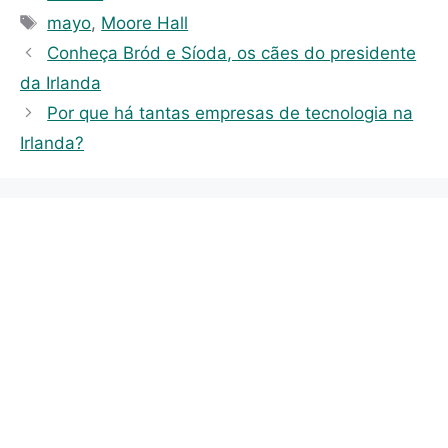
a
T
mayo
,
Moore Hall
t
a
Conheça Bród e Síoda, os cães do presidente
e
g
da Irlanda
g
s
Por que há tantas empresas de tecnologia na
o
r
Irlanda?
i
e
s