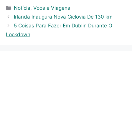
C
Notícia
,
Voos e Viagens
a
Irlanda Inaugura Nova Ciclovia De 130 km
t
5 Coisas Para Fazer Em Dublin Durante O
e
Lockdown
g
o
r
i
e
s