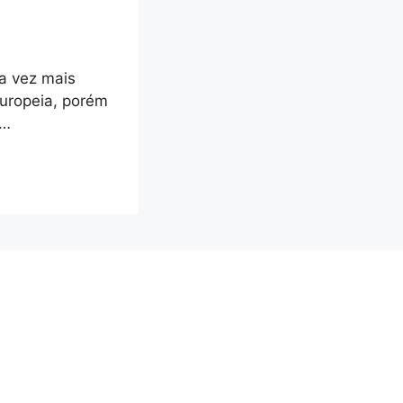
a vez mais
europeia, porém
 …