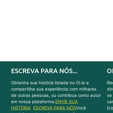
ESCREVA PARA NÓS...
O
Obtenha sua história listada no Oi.ie e
Rec
compartilhe sua experiência com milhares
di
de outras pessoas, ou contribua como autor
se
em nossa plataforma.
ENVIE SUA
ca
HISTÓRIA
ESCREVA PARA NÓS
Você
[co