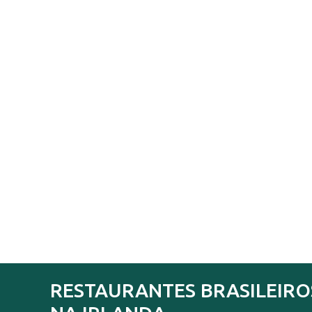
RESTAURANTES BRASILEIRO