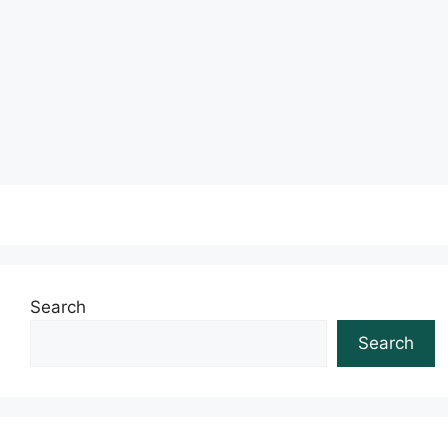
crescimento de 13,5%, o que levou o país a liderar
a Europa, a economia …
Leia mais
Search
Search