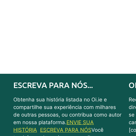
ESCREVA PARA NÓS...
O
Obtenha sua história listada no Oi.ie e
Rec
compartilhe sua experiência com milhares
di
de outras pessoas, ou contribua como autor
se
em nossa plataforma.
ENVIE SUA
ca
HISTÓRIA
ESCREVA PARA NÓS
Você
[co