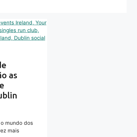
de
ão as
de
ublin
m o mundo dos
vez mais