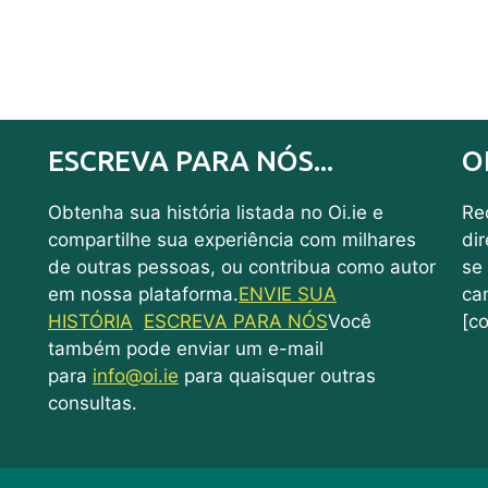
ESCREVA PARA NÓS...
O
Obtenha sua história listada no Oi.ie e
Rec
compartilhe sua experiência com milhares
di
de outras pessoas, ou contribua como autor
se
em nossa plataforma.
ENVIE SUA
ca
HISTÓRIA
ESCREVA PARA NÓS
Você
[co
também pode enviar um e-mail
para
info@oi.ie
para quaisquer outras
consultas.