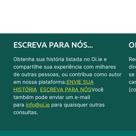
ESCREVA PARA NÓS...
O
Obtenha sua história listada no Oi.ie e
Rec
compartilhe sua experiência com milhares
di
de outras pessoas, ou contribua como autor
se
em nossa plataforma.
ENVIE SUA
ca
HISTÓRIA
ESCREVA PARA NÓS
Você
[co
também pode enviar um e-mail
para
info@oi.ie
para quaisquer outras
consultas.