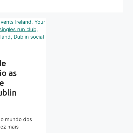
de
ão as
de
ublin
m o mundo dos
vez mais