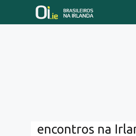
Skip
to
content
encontros na Irla