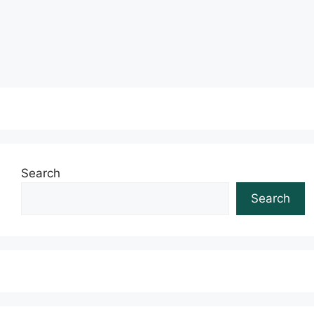
Leia mais
Search
Search