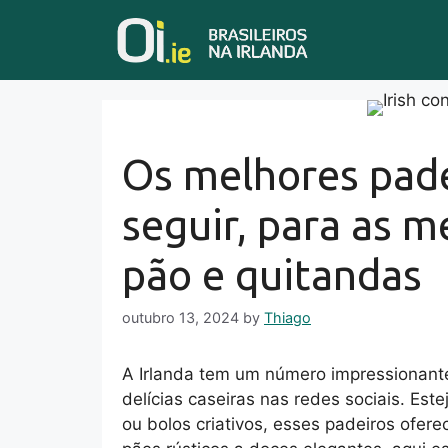
Skip
to
content
Os melhores pade
seguir, para as m
pão e quitandas
outubro 13, 2024
by
Thiago
A Irlanda tem um número impressionante
delícias caseiras nas redes sociais. Est
ou bolos criativos, esses padeiros ofer