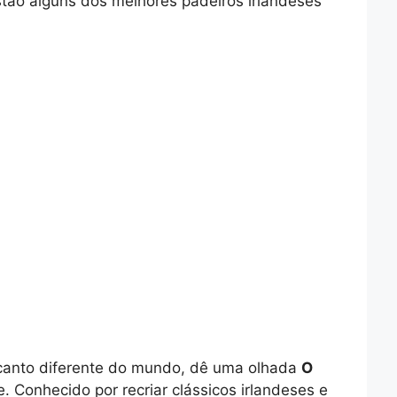
stão alguns dos melhores padeiros irlandeses
m canto diferente do mundo, dê uma olhada
O
 Conhecido por recriar clássicos irlandeses e