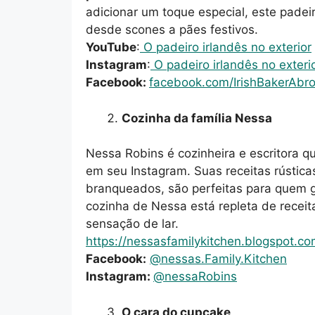
adicionar um toque especial, este padei
desde scones a pães festivos.
YouTube
:
O padeiro irlandês no exterior
Instagram
:
O padeiro irlandês no exteri
Facebook:
facebook.com/IrishBakerAbr
Cozinha da família Nessa
Nessa Robins é cozinheira e escritora qu
em seu Instagram. Suas receitas rústica
branqueados, são perfeitas para quem go
cozinha de Nessa está repleta de recei
sensação de lar.
https://nessasfamilykitchen.blogspot.co
Facebook:
@nessas.Family.Kitchen
Instagram:
@nessaRobins
O cara do cupcake