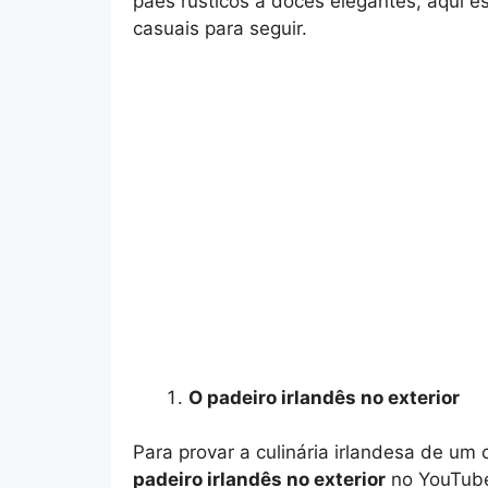
pães rústicos a doces elegantes, aqui e
casuais para seguir.
O padeiro irlandês no exterior
Para provar a culinária irlandesa de u
padeiro irlandês no exterior
no YouTube.