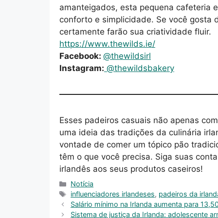
amanteigados, esta pequena cafeteria e
conforto e simplicidade. Se você gosta d
certamente farão sua criatividade fluir.
https://www.thewilds.ie/
Facebook:
@thewildsirl
Instagram:
@thewildsbakery
Esses padeiros casuais não apenas comp
uma ideia das tradições da culinária i
vontade de comer um tópico pão tradicio
têm o que você precisa. Siga suas cont
irlandês aos seus produtos caseiros!
Categories
Notícia
Tags
influenciadores irlandeses
,
padeiros da irland
Salário mínimo na Irlanda aumenta para 13,5
Sistema de justiça da Irlanda: adolescente 