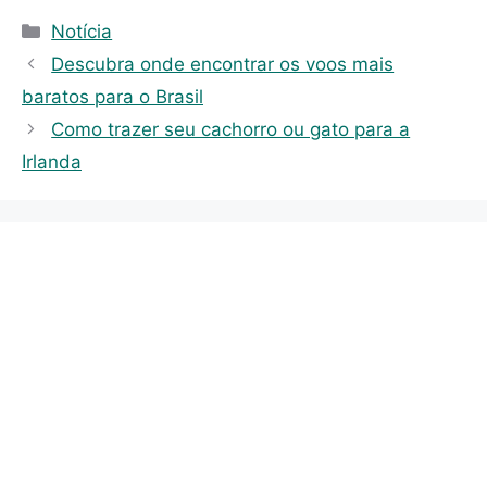
C
Notícia
a
Descubra onde encontrar os voos mais
t
baratos para o Brasil
e
Como trazer seu cachorro ou gato para a
g
Irlanda
o
r
i
e
s