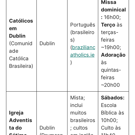
Missa
dominical
:
16h00;
Católicos
Português
Terço
às
em
(brasileiro
terças-
Dublin
s)
feiras
(Comunid
Dublin
(
brazilianc
~19h00;
ade
atholics.ie
Adoração
Católica
)
às
Brasileira)
quintas-
feiras
~20h00
Mista;
Sábados:
inclui
Escola
Igreja
muitos
Bíblica às
Adventis
brasileiros
10h00;
ta do
Dublin
; cultos
Culto às