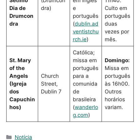
Sétimo
(Drumcon
em inglês
11h40.
Dia de
dra)
e
Culto em
Drumcon
português
português
dra
(
dublin.ad
duas
ventistchu
vezes por
rch.ie
)
mês.
Católica;
St. Mary
missa em
Domingo:
of the
português
Missa em
Angels
Church
para a
português
(Igreja
Street,
comunida
às 16h00.
dos
Dublin 7
de
Outros
Capuchin
brasileira
horários
hos)
(
wanderlo
variam.
g.com
)
C
Notícia