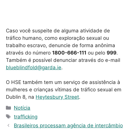
Caso você suspeite de alguma atividade de
tráfico humano, como exploração sexual ou
trabalho escravo, denuncie de forma anônima
através do número
1800-666-111
ou pelo
999
.
Também é possível denunciar através do e-mail
blueblindfold@garda.ie
.
O HSE também tem um serviço de assistência à
mulheres e crianças vítimas de tráfico sexual em
Dublin 8, na
Heytesbury Street
.
C
Notícia
a
T
trafficking
t
a
Brasileiros processam agência de intercâmbio
e
g