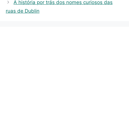
A história por trás dos nomes curiosos das
g
s
ruas de Dublin
o
r
i
e
s