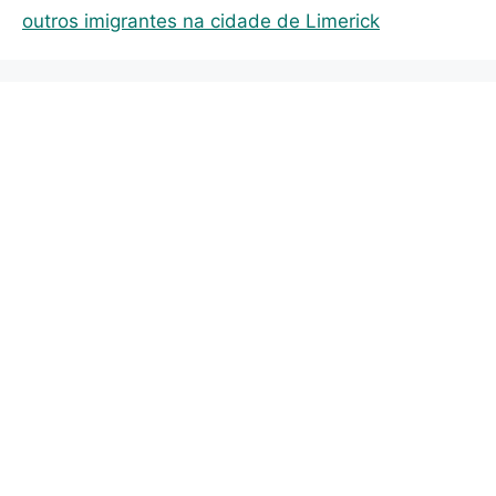
i
outros imigrantes na cidade de Limerick
e
s