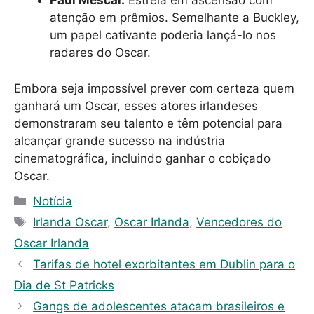
Paul Mescal:
Estrela em ascensão com
atenção em prêmios. Semelhante a Buckley,
um papel cativante poderia lançá-lo nos
radares do Oscar.
Embora seja impossível prever com certeza quem
ganhará um Oscar, esses atores irlandeses
demonstraram seu talento e têm potencial para
alcançar grande sucesso na indústria
cinematográfica, incluindo ganhar o cobiçado
Oscar.
C
Notícia
a
T
Irlanda Oscar
,
Oscar Irlanda
,
Vencedores do
t
a
Oscar Irlanda
e
g
Tarifas de hotel exorbitantes em Dublin para o
g
s
Dia de St Patricks
o
r
Gangs de adolescentes atacam brasileiros e