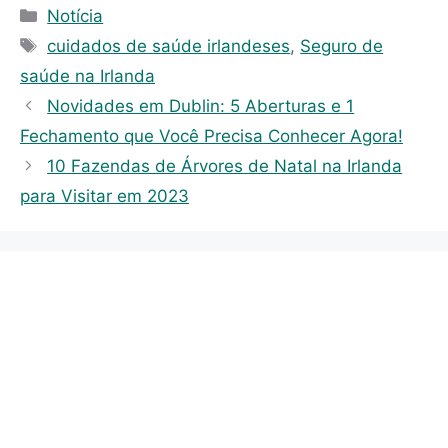
C
Notícia
a
T
cuidados de saúde irlandeses
,
Seguro de
t
a
saúde na Irlanda
e
g
Novidades em Dublin: 5 Aberturas e 1
g
s
Fechamento que Você Precisa Conhecer Agora!
o
r
10 Fazendas de Árvores de Natal na Irlanda
i
para Visitar em 2023
e
s