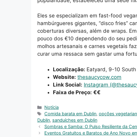
popularidade, estabeleceu uma sede fix
Eles se especializam em fast-food vega
hambúrgueres gigantes, “disco fries” ca
coberturas diversas, além de wraps. 
pouco dos €10 dependendo do seu pedi
molhos artesanais e carnes vegetais faz
curar uma ressaca sem gastar uma fort
Localização:
Eatyard, 9-10 South 
Website:
thesaucycow.com
Link Social:
Instagram (@thesauc
Faixa de Preço:
€€
Categories
Notícia
Tags
Comida barata em Dublin
,
opções vegetarian
Dublin
,
sanduíches em Dublin
Sombras e Samba: O Pulso Resiliente da Ce
Eventos Gratuitos e Baratos de Ano Novo em 