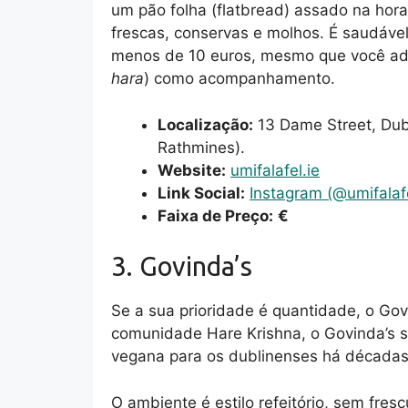
um pão folha (flatbread) assado na hora
frescas, conservas e molhos. É saudável, 
menos de 10 euros, mesmo que você adi
hara
) como acompanhamento.
Localização:
13 Dame Street, Dub
Rathmines).
Website:
umifalafel.ie
Link Social:
Instagram (@umifalaf
Faixa de Preço:
€
3. Govinda’s
Se a sua prioridade é quantidade, o Gov
comunidade Hare Krishna, o Govinda’s s
vegana para os dublinenses há décadas
O ambiente é estilo refeitório, sem fre