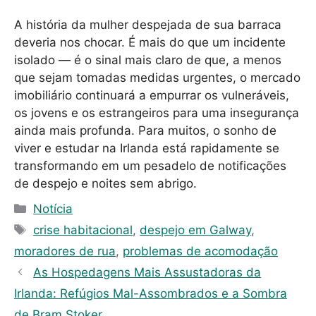
A história da mulher despejada de sua barraca
deveria nos chocar. É mais do que um incidente
isolado — é o sinal mais claro de que, a menos
que sejam tomadas medidas urgentes, o mercado
imobiliário continuará a empurrar os vulneráveis,
os jovens e os estrangeiros para uma insegurança
ainda mais profunda. Para muitos, o sonho de
viver e estudar na Irlanda está rapidamente se
transformando em um pesadelo de notificações
de despejo e noites sem abrigo.
C
Notícia
a
T
crise habitacional
,
despejo em Galway
,
t
a
moradores de rua
,
problemas de acomodação
e
g
As Hospedagens Mais Assustadoras da
g
s
Irlanda: Refúgios Mal-Assombrados e a Sombra
o
r
de Bram Stoker