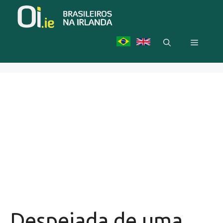
Skip
to
content
Menu
Despejada de uma