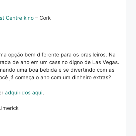
st Centre kino
– Cork
a opção bem diferente para os brasileiros. Na
irada de ano em um cassino digno de Las Vegas.
mando uma boa bebida e se divertindo com as
ocê já começa o ano com um dinheiro extras?
er
adquiridos aqui
,
Limerick