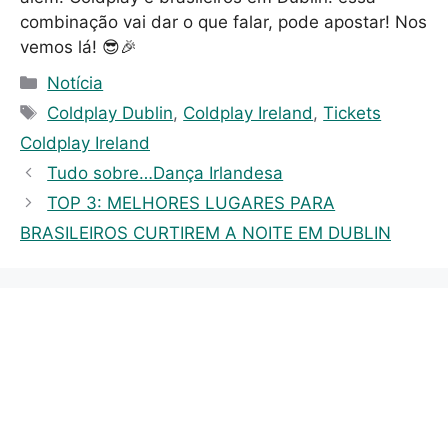
combinação vai dar o que falar, pode apostar! Nos
vemos lá! 😎🎉
C
Notícia
a
T
Coldplay Dublin
,
Coldplay Ireland
,
Tickets
t
a
Coldplay Ireland
e
g
Tudo sobre…Dança Irlandesa
g
s
TOP 3: MELHORES LUGARES PARA
o
r
BRASILEIROS CURTIREM A NOITE EM DUBLIN
i
e
s