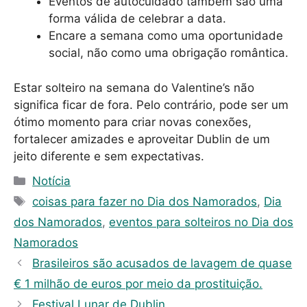
Eventos de autocuidado também são uma
forma válida de celebrar a data.
Encare a semana como uma oportunidade
social, não como uma obrigação romântica.
Estar solteiro na semana do Valentine’s não
significa ficar de fora. Pelo contrário, pode ser um
ótimo momento para criar novas conexões,
fortalecer amizades e aproveitar Dublin de um
jeito diferente e sem expectativas.
C
Notícia
a
T
coisas para fazer no Dia dos Namorados
,
Dia
t
a
dos Namorados
,
eventos para solteiros no Dia dos
e
g
Namorados
g
s
Brasileiros são acusados ​​de lavagem de quase
o
r
€ 1 milhão de euros por meio da prostituição.
i
Festival Lunar de Dublin