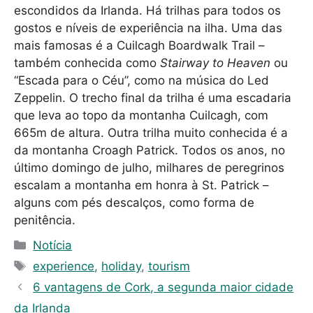
escondidos da Irlanda. Há trilhas para todos os
gostos e níveis de experiência na ilha. Uma das
mais famosas é a Cuilcagh Boardwalk Trail –
também conhecida como
Stairway to Heaven
ou
“Escada para o Céu”, como na música do Led
Zeppelin. O trecho final da trilha é uma escadaria
que leva ao topo da montanha Cuilcagh, com
665m de altura. Outra trilha muito conhecida é a
da montanha Croagh Patrick. Todos os anos, no
último domingo de julho, milhares de peregrinos
escalam a montanha em honra à St. Patrick –
alguns com pés descalços, como forma de
penitência.
C
Notícia
a
T
experience
,
holiday
,
tourism
t
a
6 vantagens de Cork, a segunda maior cidade
e
g
da Irlanda
g