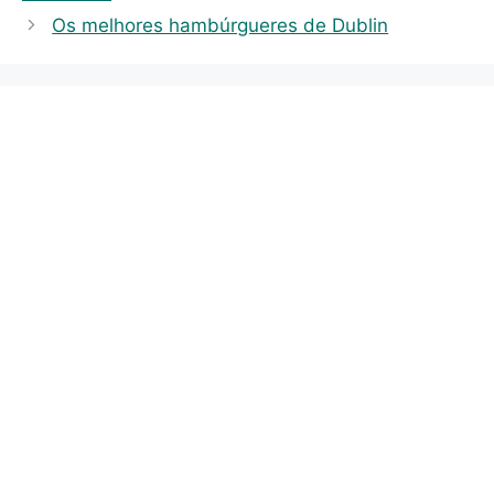
s
Os melhores hambúrgueres de Dublin
o
r
i
e
s